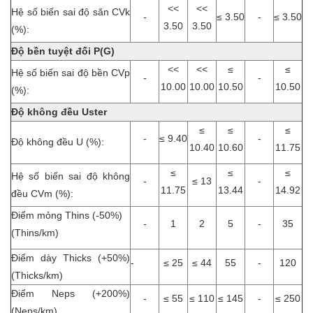
<<
<<
Hệ số biến sai độ săn CVk
-
≤ 3.50
-
≤ 3.50
3.50
3.50
(%):
Độ bền tuyệt đối P(G)
<<
<<
≤
≤
Hệ số biến sai độ bền CVp
-
-
10.00
10.00
10.50
10.50
(%):
Độ không đều Uster
≤
≤
≤
-
≤ 9.40
-
Độ không đều U (%):
10.40
10.60
11.75
≤
≤
≤
Hệ số biến sai độ không
-
≤ 13
-
11.75
13.44
14.92
đều CVm (%):
Điểm mỏng Thins (-50%)
-
1
2
5
-
35
(Thins/km)
Điểm dày Thicks (+50%)
-
≤ 25
≤ 44
55
-
120
(Thicks/km)
Điểm Neps (+200%)
-
≤ 55
≤ 110
≤ 145
-
≤ 250
(Neps/km)