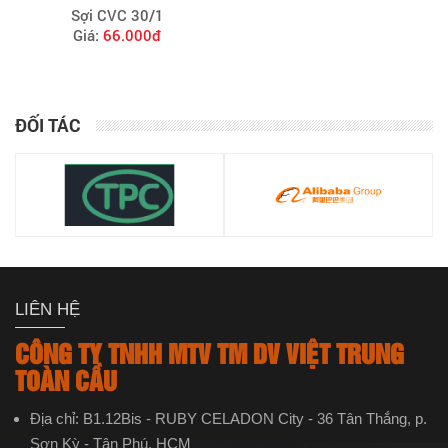
Sợi CVC 30/1
Giá:
66.000đ
ĐỐI TÁC
LIÊN HỆ
CÔNG TY TNHH MTV TM DV VIỆT TRUNG
TOÀN CẦU
Địa chỉ: B1.12Bis - RUBY CELADON City - 36 Tân Thắng, p.
Sơn Kỳ - Tân Phú, HCM