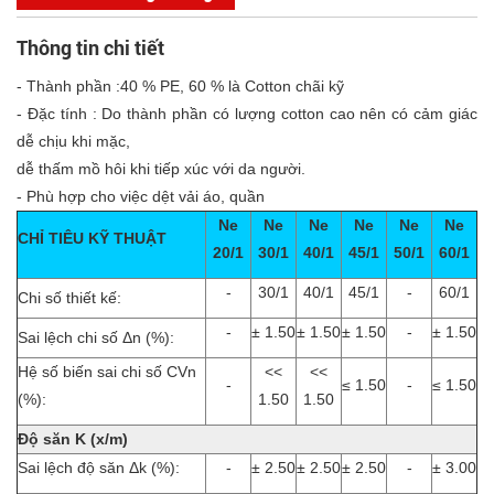
Thông tin chi tiết
- Thành phần :40 % PE, 60 % là Cotton chãi kỹ
- Đặc tính : Do thành phần có lượng cotton cao nên có cảm giác
dễ chịu khi mặc,
dễ thấm mồ hôi khi tiếp xúc với da người.
- Phù hợp cho việc dệt vải áo, quần
Ne
Ne
Ne
Ne
Ne
Ne
CHỈ TIÊU KỸ THUẬT
20/1
30/1
40/1
45/1
50/1
60/1
-
30/1
40/1
45/1
-
60/1
Chi số thiết kế:
-
± 1.50
± 1.50
± 1.50
-
± 1.50
Sai lệch chi số Δn (%):
Hệ số biến sai chi số CVn
<<
<<
-
≤ 1.50
-
≤ 1.50
(%):
1.50
1.50
Độ săn K (x/m)
Sai lệch độ săn Δk (%):
-
± 2.50
± 2.50
± 2.50
-
± 3.00