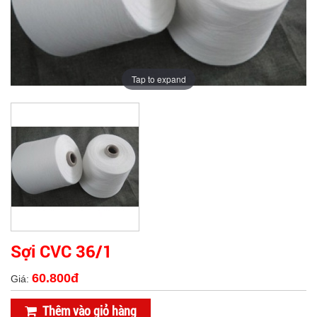
Tap to expand
Sợi CVC 36/1
60.800đ
Giá:
Thêm vào giỏ hàng