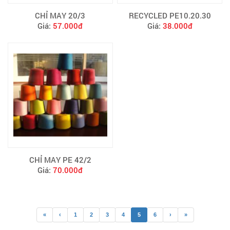
CHỈ MAY 20/3
RECYCLED PE10.20.30
Giá:
57.000đ
Giá:
38.000đ
CHỈ MAY PE 42/2
Giá:
70.000đ
«
‹
1
2
3
4
5
6
›
»