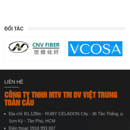
ĐỐI TÁC
LIÊN HỆ
CÔNG TY TNHH MTV TM DV VIỆT TRUNG
TOÀN CẦU
Địa chỉ: B1.12Bis - RUBY CELADON City - 36 Tân Thắng, p.
Sơn Kỳ - Tân Phú, HCM
Điện thoại: 0918 993 007